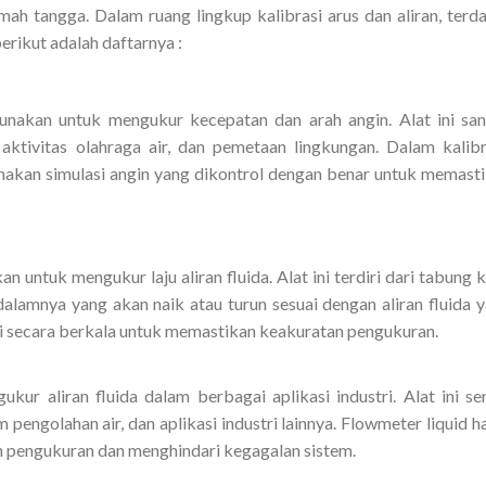
umah tangga. Dalam ruang lingkup kalibrasi arus dan aliran, terd
berikut adalah daftarnya :
unakan untuk mengukur kecepatan dan arah angin. Alat ini sa
ktivitas olahraga air, dan pemetaan lingkungan. Dalam kalibr
akan simulasi angin yang dikontrol dengan benar untuk memast
 untuk mengukur laju aliran fluida. Alat ini terdiri dari tabung 
alamnya yang akan naik atau turun sesuai dengan aliran fluida 
si secara berkala untuk memastikan keakuratan pengukuran.
ur aliran fluida dalam berbagai aplikasi industri. Alat ini se
pengolahan air, dan aplikasi industri lainnya. Flowmeter liquid h
n pengukuran dan menghindari kegagalan sistem.