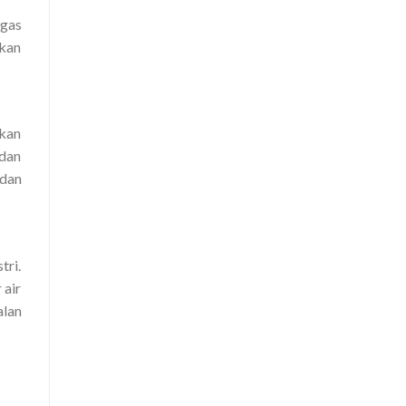
 gas
ikan
akan
 dan
 dan
tri.
 air
alan