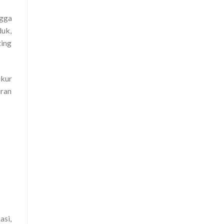
ngga
duk,
ting
ukur
iran
asi,