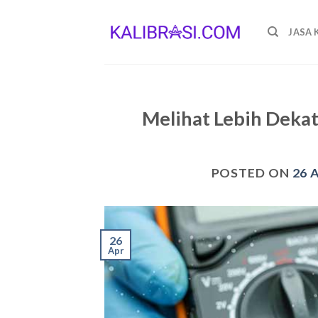
Skip
to
JASA 
content
Melihat Lebih Dekat
POSTED ON
26 
26
Apr