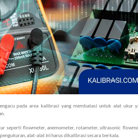
mengacu pada area kalibrasi yang membatasi untuk alat ukur 
an.
kur seperti flowmeter, anemometer, rotameter, ultrasonic flowme
ngukuran, alat-alat ini harus dikalibrasi secara berkala.