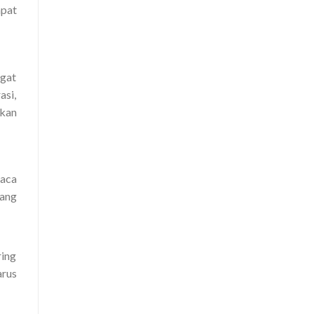
apat
ngat
asi,
ikan
kaca
yang
ring
arus