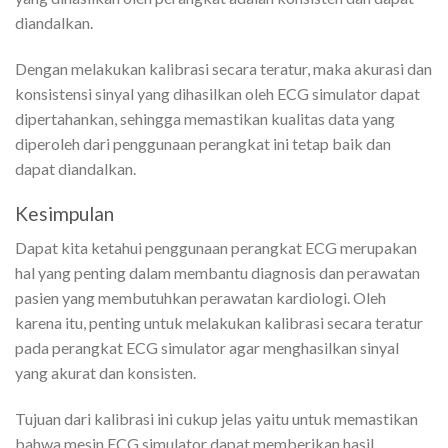
diandalkan.
Dengan melakukan kalibrasi secara teratur, maka akurasi dan
konsistensi sinyal yang dihasilkan oleh ECG simulator dapat
dipertahankan, sehingga memastikan kualitas data yang
diperoleh dari penggunaan perangkat ini tetap baik dan
dapat diandalkan.
Kesimpulan
Dapat kita ketahui penggunaan perangkat ECG merupakan
hal yang penting dalam membantu diagnosis dan perawatan
pasien yang membutuhkan perawatan kardiologi. Oleh
karena itu, penting untuk melakukan kalibrasi secara teratur
pada perangkat ECG simulator agar menghasilkan sinyal
yang akurat dan konsisten.
Tujuan dari kalibrasi ini cukup jelas yaitu untuk memastikan
bahwa mesin ECG simulator dapat memberikan hasil