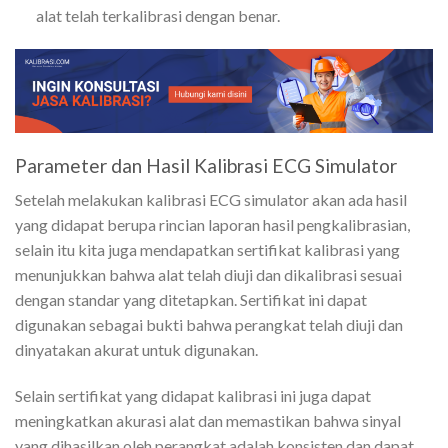
alat telah terkalibrasi dengan benar.
Parameter dan Hasil Kalibrasi ECG Simulator
Setelah melakukan kalibrasi ECG simulator akan ada hasil
yang didapat berupa rincian laporan hasil pengkalibrasian,
selain itu kita juga mendapatkan sertifikat kalibrasi yang
menunjukkan bahwa alat telah diuji dan dikalibrasi sesuai
dengan standar yang ditetapkan. Sertifikat ini dapat
digunakan sebagai bukti bahwa perangkat telah diuji dan
dinyatakan akurat untuk digunakan.
Selain sertifikat yang didapat kalibrasi ini juga dapat
meningkatkan akurasi alat dan memastikan bahwa sinyal
yang dihasilkan oleh perangkat adalah konsisten dan dapat