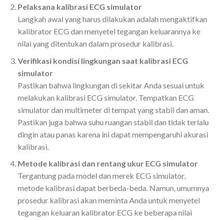
Pelaksana kalibrasi ECG simulator
Langkah awal yang harus dilakukan adalah mengaktifkan
kalibrator ECG dan menyetel tegangan keluarannya ke
nilai yang ditentukan dalam prosedur kalibrasi.
Verifikasi kondisi lingkungan saat kalibrasi ECG
simulator
Pastikan bahwa lingkungan di sekitar Anda sesuai untuk
melakukan kalibrasi ECG simulator. Tempatkan ECG
simulator dan multimeter di tempat yang stabil dan aman.
Pastikan juga bahwa suhu ruangan stabil dan tidak terlalu
dingin atau panas karena ini dapat mempengaruhi akurasi
kalibrasi.
Metode kalibrasi dan rentang ukur ECG simulator
Tergantung pada model dan merek ECG simulator,
metode kalibrasi dapat berbeda-beda. Namun, umumnya
prosedur kalibrasi akan meminta Anda untuk menyetel
tegangan keluaran kalibrator ECG ke beberapa nilai