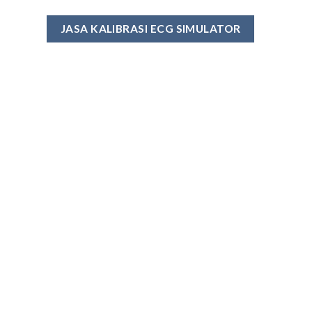
JASA KALIBRASI ECG SIMULATOR