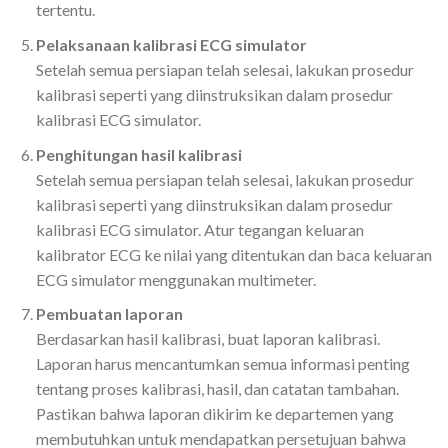
tertentu.
Pelaksanaan kalibrasi ECG simulator
Setelah semua persiapan telah selesai, lakukan prosedur
kalibrasi seperti yang diinstruksikan dalam prosedur
kalibrasi ECG simulator.
Penghitungan hasil kalibrasi
Setelah semua persiapan telah selesai, lakukan prosedur
kalibrasi seperti yang diinstruksikan dalam prosedur
kalibrasi ECG simulator. Atur tegangan keluaran
kalibrator ECG ke nilai yang ditentukan dan baca keluaran
ECG simulator menggunakan multimeter.
Pembuatan laporan
Berdasarkan hasil kalibrasi, buat laporan kalibrasi.
Laporan harus mencantumkan semua informasi penting
tentang proses kalibrasi, hasil, dan catatan tambahan.
Pastikan bahwa laporan dikirim ke departemen yang
membutuhkan untuk mendapatkan persetujuan bahwa