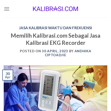
Skip
to
content
JASA KALIBRASI WAKTU DAN FREKUENSI
Memilih Kalibrasi.com Sebagai Jasa
Kalibrasi EKG Recorder
POSTED ON
30 APRIL, 2023
BY
ANDHIKA
CIPTOADJIE
30
Apr