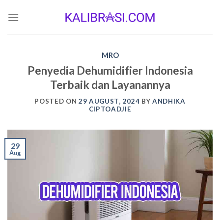
Skip
to
content
MRO
Penyedia Dehumidifier Indonesia
Terbaik dan Layanannya
POSTED ON
29 AUGUST, 2024
BY
ANDHIKA
CIPTOADJIE
29
Aug