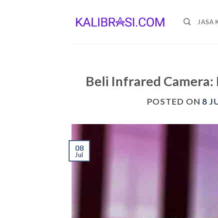
Skip
to
JASA 
content
Beli Infrared Camera:
POSTED ON
8 J
08
Jul