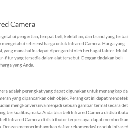
ared Camera
getahui pengertian, tempat beli, kelebihan, dan brand yang terba
 mengetahui referensi harga untuk Infrared Camera. Harga yang
, yang mana hal ini dapat dipengaruhi oleh berbagai faktor. Mulai
tur-fitur yang tersedia dalam alat tersebut. Dengan tindakan beli
erharga yang Anda.
mera adalah perangkat yang dapat digunakan untuk menangkap da
erah yang dipancarkan oleh objek. Perangkat ini dapat mendetek
udian mengkonversinya menjadi sebuah gambar termal secara deta
g berkualitas, maka Anda bisa beli Infrared Camera di distributo
eli Infrared Camera di distributor terpercaya, dapat memberika
m, Dengan memperimbangkan daftar rekomendasi produk Infrare