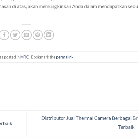
asan di atas, akan memungkinkan Anda dalam mendapatkan seb
as posted in
MRO
. Bookmark the
permalink
.
E
Distributor Jual Thermal Camera Berbagai B
erbaik
Terbaik