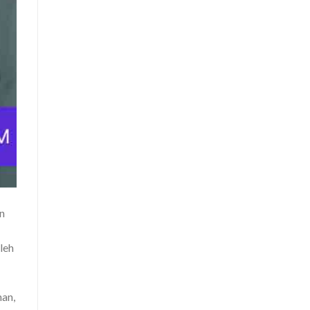
n
leh
han,