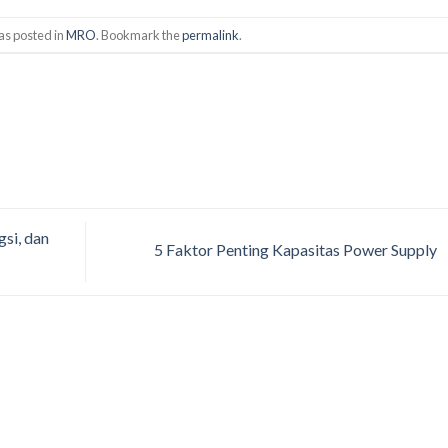
as posted in
MRO
. Bookmark the
permalink
.
gsi, dan
5 Faktor Penting Kapasitas Power Supply