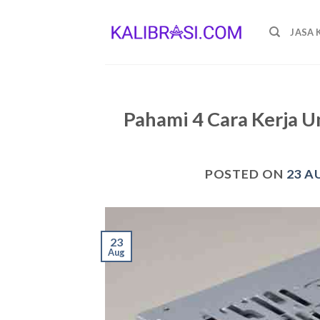
Skip
to
JASA 
content
Pahami 4 Cara Kerja U
POSTED ON
23 A
23
Aug