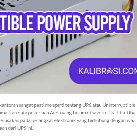
kantoran sangat pasti mengerti tentang UPS atau Uninterruptible
amatkan data pekerjaan Anda yang belum di save ketika tiba-tiba
a kerusakan pada perangkat elektronik yang terhubung dengannya.
an dari UPS ini.