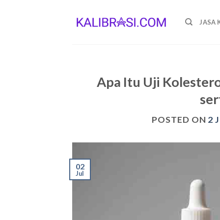
Skip
to
JASA 
content
Apa Itu Uji Kolester
ser
POSTED ON
2 
02
Jul