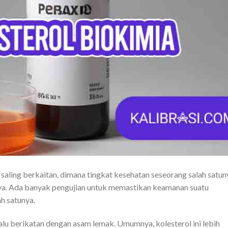
saling berkaitan, dimana tingkat kesehatan seseorang salah satun
ya. Ada banyak pengujian untuk memastikan keamanan suatu
ah satunya.
alu berikatan dengan asam lemak. Umumnya, kolesterol ini lebih