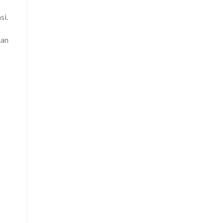
si.
nan