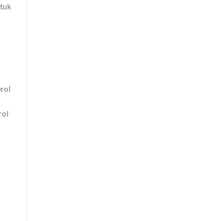
ntuk
erol
rol