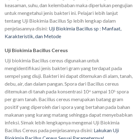
keasaman, suhu, dan kelembaban maka diperlukan pengujian
untuk mengetahui jenis bakteri ini.
Pelajari lebih lanjut
tentang
Uji Biokimia Bacillus Sp
lebih lengkap dalam
penjelasannya disini:
Uji Biokimia Bacillus sp : Manfaat,
Karakteristik, dan Metode
Uji Biokimia Bacillus Cereus
Uji biokimia Bacillus cereus digunakan untuk
mengidentifikasi jenis bakteri gram yang terdapat pada
sempel yang diuji. Bakteri ini dapat ditemukan di alam, tanah,
debu, air, dan dalam pangan. Spora dari Bacillus cereus
ditemukan di tanah pada konsentrasi 10⁴ sampai 10⁵ spora
per gram tanah. Bacillus cereus merupakan batang gram
positif yang diperoleh dari spora yang bertahan pada bahan
makanan yang kurang matang sehingga dapat menyebabkan
infeksi. Simak lebih lengkapnya mengenai
Uji Biokimia
Bacillus Cereus
pada penjelasannya disini:
Lakukan Uji
Biokimia Bacillus Cereus Sesuai Parameternya!