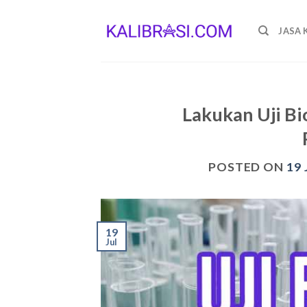
Skip
to
JASA 
content
Lakukan Uji Bi
POSTED ON
19 
19
Jul