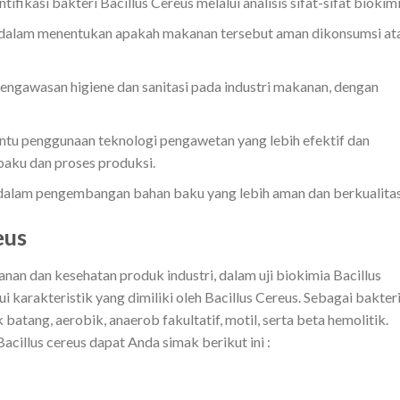
ifikasi bakteri Bacillus Cereus melalui analisis sifat-sifat biokimi
dalam menentukan apakah makanan tersebut aman dikonsumsi at
gawasan higiene dan sanitasi pada industri makanan, dengan
tu penggunaan teknologi pengawetan yang lebih efektif dan
baku dan proses produksi.
lam pengembangan bahan baku yang lebih aman dan berkualitas
eus
an dan kesehatan produk industri, dalam uji biokimia Bacillus
 karakteristik yang dimiliki oleh Bacillus Cereus. Sebagai bakter
 batang, aerobik, anaerob fakultatif, motil, serta beta hemolitik.
acillus cereus dapat Anda simak berikut ini :