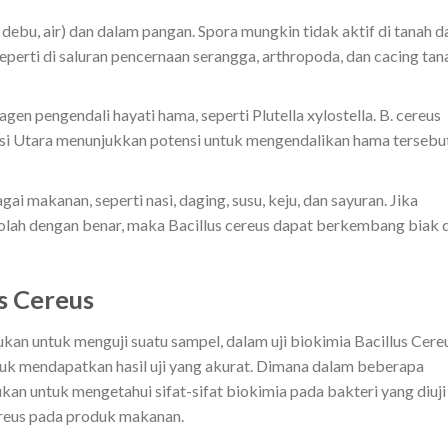
 debu, air) dan dalam pangan. Spora mungkin tidak aktif di tanah d
perti di saluran pencernaan serangga, arthropoda, dan cacing tan
gen pengendali hayati hama, seperti Plutella xylostella. B. cereus
awesi Utara menunjukkan potensi untuk mengendalikan hama tersebut
i makanan, seperti nasi, daging, susu, keju, dan sayuran. Jika
olah dengan benar, maka Bacillus cereus dapat berkembang biak 
us Cereus
kan untuk menguji suatu sampel, dalam uji biokimia Bacillus Cere
uk mendapatkan hasil uji yang akurat. Dimana dalam beberapa
kukan untuk mengetahui sifat-sifat biokimia pada bakteri yang diuji
ereus pada produk makanan.