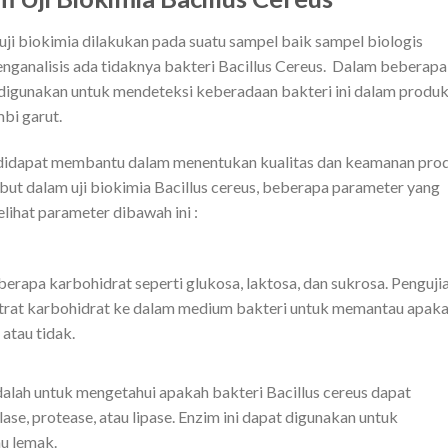
uji biokimia dilakukan pada suatu sampel baik sampel biologis
ganalisis ada tidaknya bakteri Bacillus Cereus. Dalam beberapa
lah digunakan untuk mendeteksi keberadaan bakteri ini dalam produ
mbi garut.
ang didapat membantu dalam menentukan kualitas dan keamanan pro
but dalam uji biokimia Bacillus cereus, beberapa parameter yang
lihat parameter dibawah ini :
erapa karbohidrat seperti glukosa, laktosa, dan sukrosa. Penguji
trat karbohidrat ke dalam medium bakteri untuk memantau apak
atau tidak.
alah untuk mengetahui apakah bakteri Bacillus cereus dapat
ase, protease, atau lipase. Enzim ini dapat digunakan untuk
au lemak.