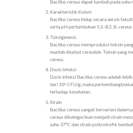
Bacillus cereus dapat tumbuh pada suh
Karakteristik Koloni
Bacillus cereus hidup secara aerob fak
serta pH pertumbuhan 5,5–8,5. B. cereu
Toksigenesis
Bacillus cereus memproduksi toksin ya
muntah disebut cereulide. Toksin yang m
cereus.
Dosis Infeksi
Dosis infeksi Bacillus cereus adalah lebi
dari 10⁶ CFU/g, maka perkembangbiakan 
terhadap kesehatan.
Strain
Bacillus cereus sangat bervariasi dalam 
cereus dikategorikan menjadi strain meso
suhu 37°C dan strain psikrotrofik tumbu