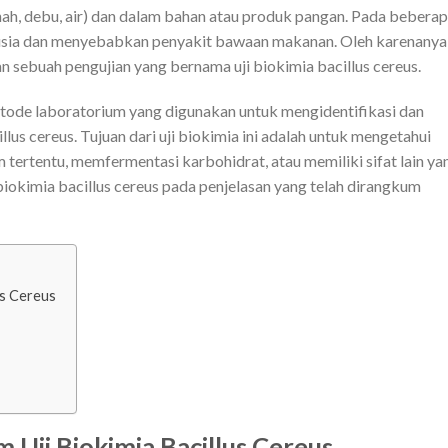
anah, debu, air) dan dalam bahan atau produk pangan. Pada bebera
nusia dan menyebabkan penyakit bawaan makanan. Oleh karenanya
an sebuah pengujian yang bernama uji biokimia bacillus cereus.
metode laboratorium yang digunakan untuk mengidentifikasi dan
llus cereus. Tujuan dari uji biokimia ini adalah untuk mengetahui
tertentu, memfermentasi karbohidrat, atau memiliki sifat lain ya
i biokimia bacillus cereus pada penjelasan yang telah dirangkum
us Cereus
 Uji Biokimia Bacillus Cereus