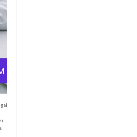
agai
eh
.