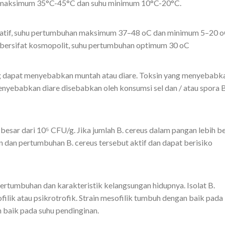
u maksimum 35°C-45°C dan suhu minimum 10°C-20°C.
ultatif, suhu pertumbuhan maksimum 37–48
o
C dan minimum 5–20
o
s bersifat kosmopolit, suhu pertumbuhan optimum 30
o
C
ng dapat menyebabkan muntah atau diare. Toksin yang menyebabk
enyebabkan diare disebabkan oleh konsumsi sel dan / atau spora B
h besar dari 10⁵ CFU/g. Jika jumlah B. cereus dalam pangan lebih b
dan pertumbuhan B. cereus tersebut aktif dan dapat berisiko
pertumbuhan dan karakteristik kelangsungan hidupnya. Isolat B.
filik atau psikrotrofik. Strain mesofilik tumbuh dengan baik pada
h baik pada suhu pendinginan.