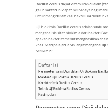
Bacillus cereus dapat ditemukan di alam (t
galur bakteri ini dapat berbahaya bagi ma
untuk mengidentifikasi bakteri ini dibutuhk
Uji biokimia Bacillus cereus adalah suatu 
menganalisis sifat biokimia dari bakteri Baci
apakah bakteri tersebut menghasilkan enzim 
khas. Mari pelajari lebih lanjut mengenai uj
berikut ini!
Daftar Isi
Parameter yang Diuji dalam Uji Biokimia Bacill
Manfaat Uji Biokimia Bacillus Cereus
Karakteristik Bacillus Cereus
Teknik Uji Biokimia Bacillus Cereus
Kesimpulan
Parameter yang Diuji dalam