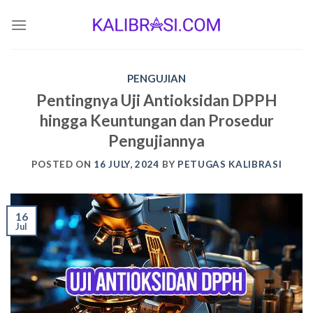
Skip
to
content
PENGUJIAN
Pentingnya Uji Antioksidan DPPH
hingga Keuntungan dan Prosedur
Pengujiannya
POSTED ON
16 JULY, 2024
BY
PETUGAS KALIBRASI
16
Jul