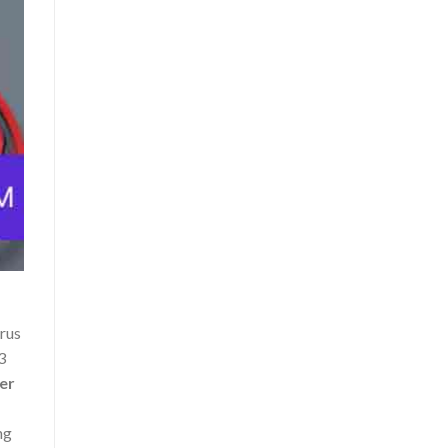
rus
3
er
ng