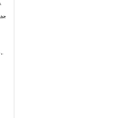
n
lat
da