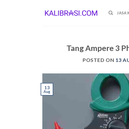
Skip
to
JASA 
content
Tang Ampere 3 Ph
POSTED ON
13 A
13
Aug