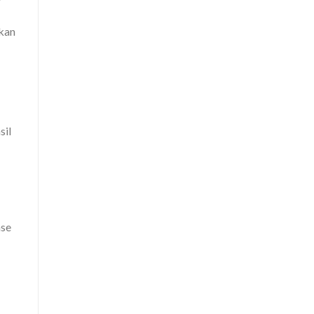
akan
sil
ase