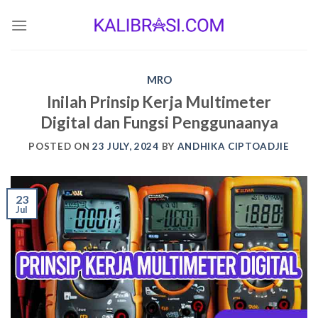
Skip
to
content
MRO
Inilah Prinsip Kerja Multimeter
Digital dan Fungsi Penggunaanya
POSTED ON
23 JULY, 2024
BY
ANDHIKA CIPTOADJIE
23
Jul