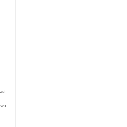
asi
hwa