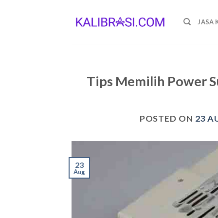
Skip
to
JASA 
content
Tips Memilih Power 
POSTED ON
23 A
23
Aug