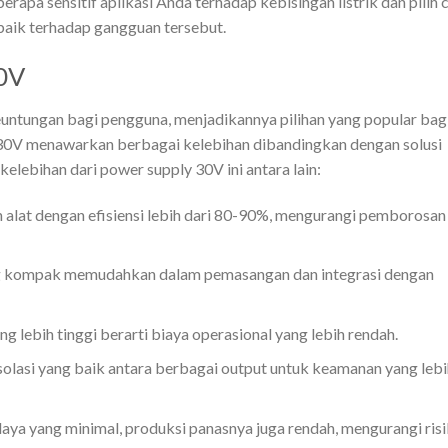
apa sensitif aplikasi Anda terhadap kebisingan listrik dan pilih 
aik terhadap gangguan tersebut.
0V
ntungan bagi pengguna, menjadikannya pilihan yang popular bag
y 30V menawarkan berbagai kelebihan dibandingkan dengan solusi
kelebihan dari power supply 30V ini antara lain:
 alat dengan efisiensi lebih dari 80-90%, mengurangi pemborosan
g kompak memudahkan dalam pemasangan dan integrasi dengan
g lebih tinggi berarti biaya operasional yang lebih rendah.
solasi yang baik antara berbagai output untuk keamanan yang lebi
a yang minimal, produksi panasnya juga rendah, mengurangi ris