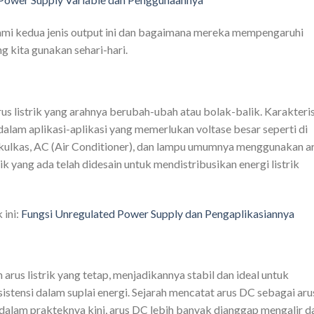
hami kedua jenis output ini dan bagaimana mereka mempengaruhi
ng kita gunakan sehari-hari.
rus listrik yang arahnya berubah-ubah atau bolak-balik. Karakteri
alam aplikasi-aplikasi yang memerlukan voltase besar seperti di
ti kulkas, AC (Air Conditioner), dan lampu umumnya menggunakan a
trik yang ada telah didesain untuk mendistribusikan energi listrik
 ini:
Fungsi Unregulated Power Supply dan Pengaplikasiannya
h arus listrik yang tetap, menjadikannya stabil dan ideal untuk
stensi dalam suplai energi. Sejarah mencatat arus DC sebagai aru
n dalam prakteknya kini, arus DC lebih banyak dianggap mengalir d