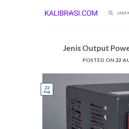
Skip
to
JASA 
content
Jenis Output Powe
POSTED ON
22 A
22
Aug