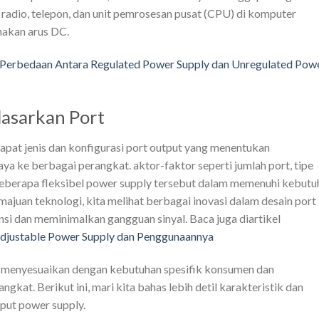
si, radio, telepon, dan unit pemrosesan pusat (CPU) di komputer
akan arus DC.
Perbedaan Antara Regulated Power Supply dan Unregulated Pow
asarkan Port
pat jenis dan konfigurasi port output yang menentukan
aya ke berbagai perangkat. aktor-faktor seperti jumlah port, tipe
seberapa fleksibel power supply tersebut dalam memenuhi kebutu
ajuan teknologi, kita melihat berbagai inovasi dalam desain port
si dan meminimalkan gangguan sinyal. Baca juga diartikel
Adjustable Power Supply dan Penggunaannya
sa menyesuaikan dengan kebutuhan spesifik konsumen dan
kat. Berikut ini, mari kita bahas lebih detil karakteristik dan
put power supply.