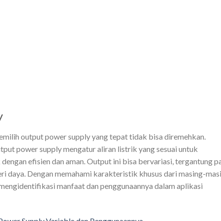
y
memilih output power supply yang tepat tidak bisa diremehkan.
tput power supply mengatur aliran listrik yang sesuai untuk
engan efisien dan aman. Output ini bisa bervariasi, tergantung p
beri daya. Dengan memahami karakteristik khusus dari masing-mas
 mengidentifikasi manfaat dan penggunaannya dalam aplikasi
 Power Supply Variable dan Penggunaannya