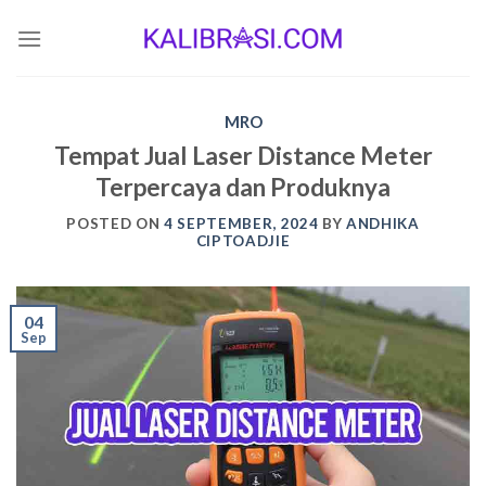
Skip
to
content
MRO
Tempat Jual Laser Distance Meter
Terpercaya dan Produknya
POSTED ON
4 SEPTEMBER, 2024
BY
ANDHIKA
CIPTOADJIE
04
Sep