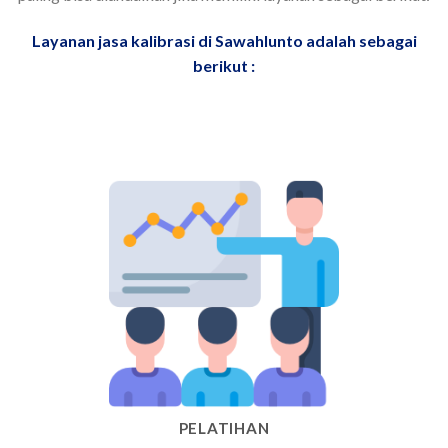
Layanan jasa kalibrasi di Sawahlunto adalah sebagai
berikut :
PELATIHAN