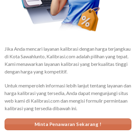
Jika Anda mencari layanan kalibrasi dengan harga terjangkau
di Kota Sawahlunto, Kalibrasi.com adalah pilihan yang tepat.
Kami menawarkan layanan kalibrasi yang berkualitas tinggi
dengan harga yang kompetitif.
Untuk memperoleh informasi lebih lanjut tentang layanan dan
harga kalibrasi yang tersedia, Anda dapat mengunjungi situs
web kami di Kalibrasi.com dan mengisi formulir permintaan
kalibrasi yang tersedia
dibawah ini
.
Minta Penawaran Sekarang !