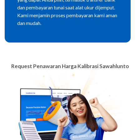
dan pembayaran tunai saat alat ukur dijemput.
Kami menjamin proses pembayaran kami aman
dan mudah.
Request Penawaran Harga Kalibrasi Sawahlunto