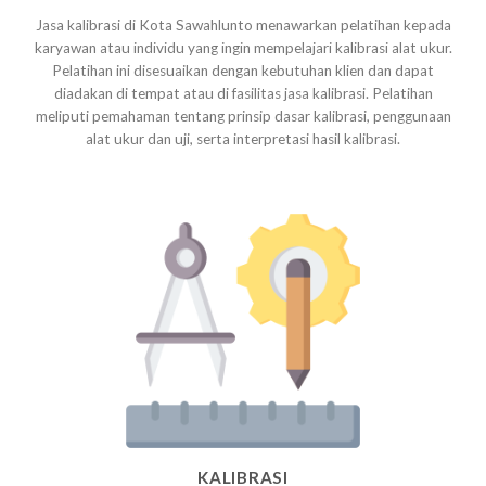
Jasa kalibrasi di Kota Sawahlunto menawarkan pelatihan kepada
karyawan atau individu yang ingin mempelajari kalibrasi alat ukur.
Pelatihan ini disesuaikan dengan kebutuhan klien dan dapat
diadakan di tempat atau di fasilitas jasa kalibrasi. Pelatihan
meliputi pemahaman tentang prinsip dasar kalibrasi, penggunaan
alat ukur dan uji, serta interpretasi hasil kalibrasi.
KALIBRASI