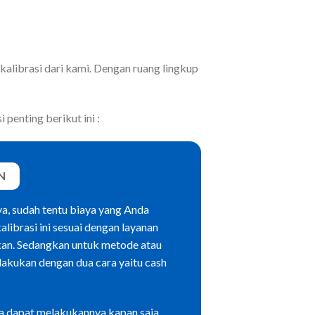
 kalibrasi dari kami. Dengan ruang lingkup
 penting berikut ini :
N
a, sudah tentu biaya yang Anda
alibrasi ini sesuai dengan layanan
kan. Sedangkan untuk metode atau
lakukan dengan dua cara yaitu cash
da dapat melakukannya kapan saja