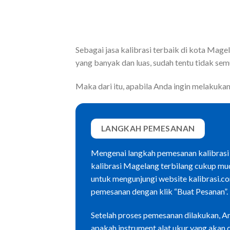
Sebagai jasa kalibrasi terbaik di kota Mage
yang banyak dan luas, sudah tentu tidak semu
Maka dari itu, apabila Anda ingin melakukan 
LANGKAH PEMESANAN
Mengenai langkah pemesanan kalibrasi 
kalibrasi Magelang terbilang cukup mu
untuk mengunjungi website kalibrasi.
pemesanan dengan klik “Buat Pesanan”.
Setelah proses pemesanan dilakukan, A
apakah instrument alat ukur yang akan d