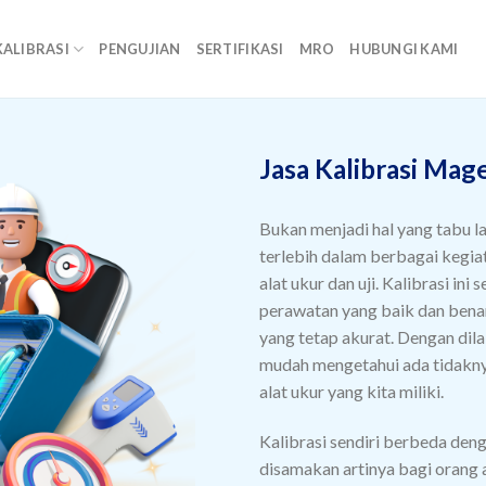
KALIBRASI
PENGUJIAN
SERTIFIKASI
MRO
HUBUNGI KAMI
Jasa Kalibrasi Mag
Bukan menjadi hal yang tabu l
terlebih dalam berbagai kegia
alat ukur dan uji. Kalibrasi ini
perawatan yang baik dan benar 
yang tetap akurat. Dengan dil
mudah mengetahui ada tidaknya
alat ukur yang kita miliki.
Kalibrasi sendiri berbeda deng
disamakan artinya bagi orang 