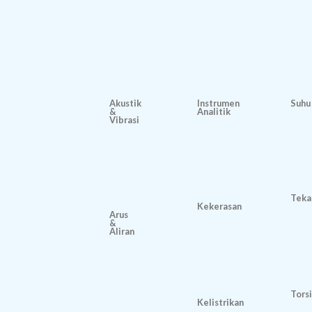
Akustik
Instrumen
Suhu
&
Analitik
Vibrasi
Teka
Kekerasan
Arus
&
Aliran
Torsi
Kelistrikan