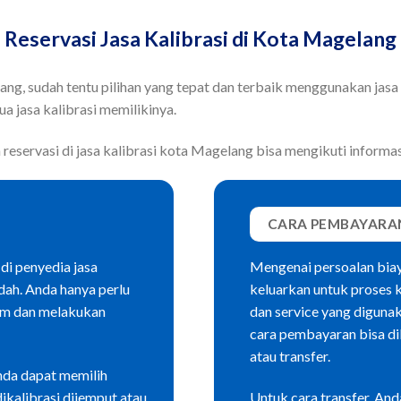
Reservasi Jasa Kalibrasi di Kota Magelang
lang, sudah tentu pilihan yang tepat dan terbaik menggunakan jasa
a jasa kalibrasi memilikinya.
reservasi di jasa kalibrasi kota Magelang bisa mengikuti informasi
CARA PEMBAYARA
di penyedia jasa
Mengenai persoalan biay
dah. Anda hanya perlu
keluarkan untuk proses k
com dan melakukan
dan service yang diguna
cara pembayaran bisa di
atau transfer.
nda dapat memilih
ikalibrasi dijemput atau
Untuk cara transfer, An