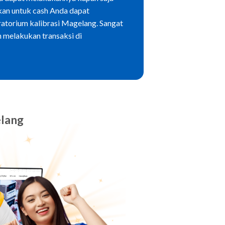
kan untuk cash Anda dapat
ratorium kalibrasi Magelang. Sangat
 melakukan transaksi di
elang