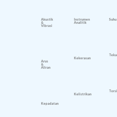
Akustik
Instrumen
Suhu
&
Analitik
Vibrasi
Teka
Kekerasan
Arus
&
Aliran
Torsi
Kelistrikan
Kepadatan