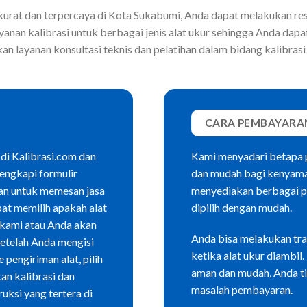
kurat dan terpercaya di Kota Sukabumi, Anda dapat melakukan res
anan kalibrasi untuk berbagai jenis alat ukur sehingga Anda da
kan layanan konsultasi teknis dan pelatihan dalam bidang kalibrasi
CARA PEMBAYARA
 di Kalibrasi.com dan
Kami menyadari betapa 
lengkapi formulir
dan mudah bagi kenyama
an untuk memesan jasa
menyediakan berbagai p
at memilih apakah alat
dipilih dengan mudah.
m kami atau Anda akan
Anda bisa melakukan tra
Setelah Anda mengisi
ketika alat ukur diambi
pengiriman alat, pilih
aman dan mudah, Anda ti
an kalibrasi dan
masalah pembayaran.
uksi yang tertera di