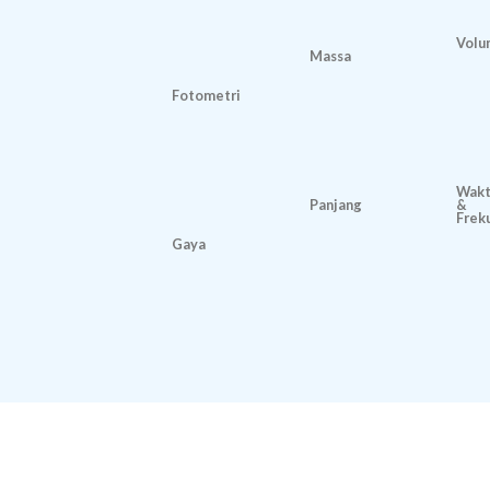
Volu
Massa
Fotometri
Wak
Panjang
&
Frek
Gaya