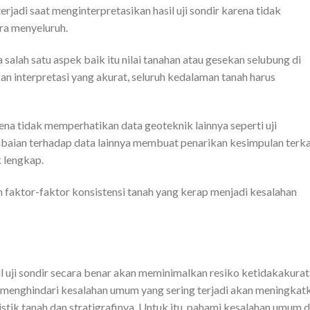
adi saat menginterpretasikan hasil uji sondir karena tidak
ra menyeluruh.
 salah satu aspek baik itu nilai tanahan atau gesekan selubung di
n interpretasi yang akurat, seluruh kedalaman tanah harus
ena tidak memperhatikan data geoteknik lainnya seperti uji
baian terhadap data lainnya membuat penarikan kesimpulan terka
k lengkap.
n faktor-faktor konsistensi tanah yang kerap menjadi kesalahan
 uji sondir secara benar akan meminimalkan resiko ketidakakura
 menghindari kesalahan umum yang sering terjadi akan meningkat
stik tanah dan stratigrafinya. Untuk itu, pahami kesalahan umum 