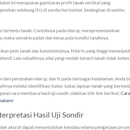
 tabel ini merupakan gambaran profil tanah vertikal yang
 gesekan selubung (fs) di sumbu horizontal. Sedangkan di sumbu
i tertentu tanah. Contohnya pada nilai qc merepresentasikan
a, maka semakin padat dan keras pula kondisi tanahnya.
ikan jenis tanah dan konsistensinya. Nilai fs yang tinggi menunjuk
hesif. Lalu sebaliknya, nilai yang rendah berarti tanah tidak kohes
an dari perubahan nilai qc dan fs pada berbagai kedalaman, Anda b
afinya melalui identifikasi batas-batas lapisan tanah yang berbeda
nai cara membaca hasil uji sondir, silahkan klik link berikut:
Car
ipahami
rpretasi Hasil Uji Sondir
au tidak akurat dapat menyebabkan kendala selama pengerjaan proye