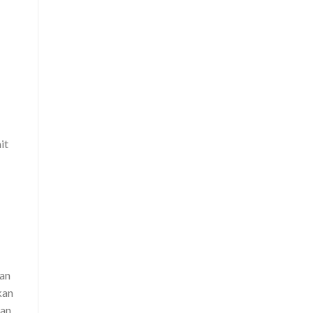
it
tan
kan
dan