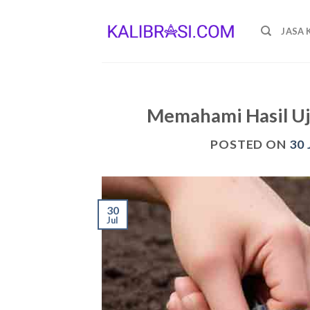
Skip
to
JASA 
content
Memahami Hasil Uji
POSTED ON
30 
30
Jul