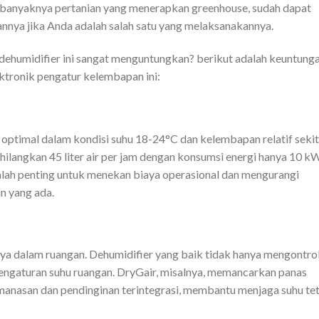
i banyaknya pertanian yang menerapkan greenhouse, sudah dapat
nya jika Anda adalah salah satu yang melaksanakannya.
umidifier ini sangat menguntungkan? berikut adalah keuntung
ktronik pengatur kelembapan ini:
 optimal dalam kondisi suhu 18-24°C dan kelembapan relatif sekit
ilangkan 45 liter air per jam dengan konsumsi energi hanya 10 k
alah penting untuk menekan biaya operasional dan mengurangi
n yang ada.
ya dalam ruangan. Dehumidifier yang baik tidak hanya mengontro
ngaturan suhu ruangan. DryGair, misalnya, memancarkan panas
emanasan dan pendinginan terintegrasi, membantu menjaga suhu te