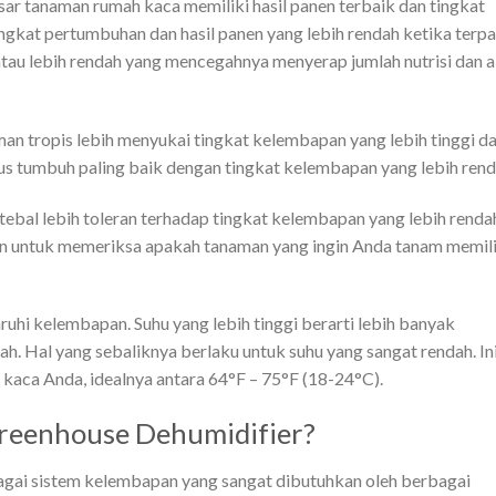
ar tanaman rumah kaca memiliki hasil panen terbaik dan tingkat
ngkat pertumbuhan dan hasil panen yang lebih rendah ketika terp
atau lebih rendah yang mencegahnya menyerap jumlah nutrisi dan a
n tropis lebih menyukai tingkat kelembapan yang lebih tinggi d
us tumbuh paling baik dengan tingkat kelembapan yang lebih rend
ebal lebih toleran terhadap tingkat kelembapan yang lebih renda
n untuk memeriksa apakah tanaman yang ingin Anda tanam memili
uhi kelembapan. Suhu yang lebih tinggi berarti lebih banyak
h. Hal yang sebaliknya berlaku untuk suhu yang sangat rendah. In
kaca Anda, idealnya antara 64°F – 75°F (18-24°C).
eenhouse Dehumidifier?
bagai sistem kelembapan yang sangat dibutuhkan oleh berbagai