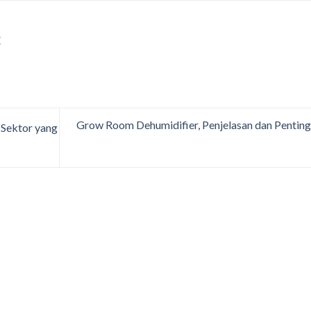
E
Grow Room Dehumidifier, Penjelasan dan Pentin
n Sektor yang