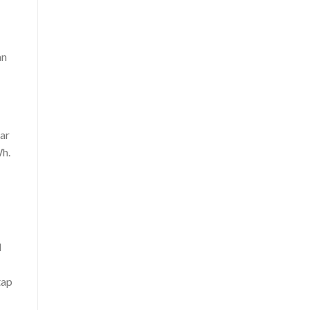
an
ar
Wh.
l
tap