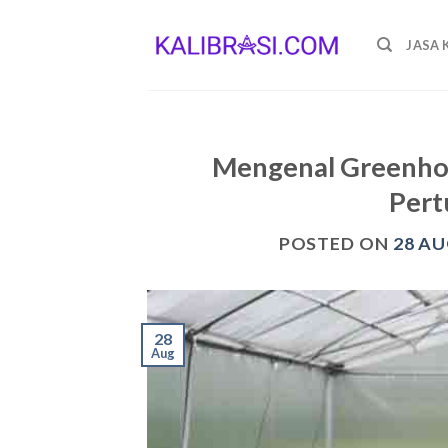
Skip
to
JASA 
content
Mengenal Greenho
Per
POSTED ON
28 AU
28
Aug