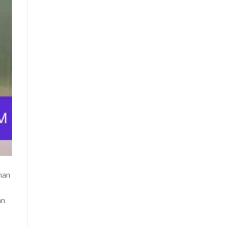
man
an