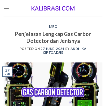
Skip
to
content
MRO
Penjelasan Lengkap Gas Carbon
Detector dan Jenisnya
POSTED ON
27 JUNE, 2024
BY
ANDHIKA
CIPTOADJIE
27
Jun