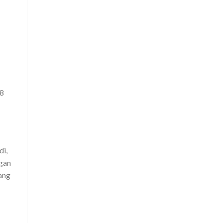
 8
di,
gan
ang