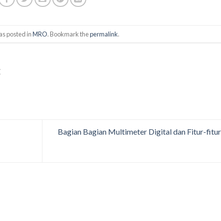
as posted in
MRO
. Bookmark the
permalink
.
E
Bagian Bagian Multimeter Digital dan Fitur-fitu