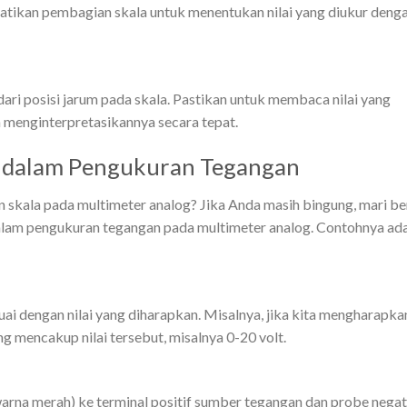
atikan pembagian skala untuk menentukan nilai yang diukur deng
dari posisi jarum pada skala. Pastikan untuk membaca nilai yang
n menginterpretasikannya secara tepat.
 dalam Pengukuran Tegangan
kala pada multimeter analog? Jika Anda masih bingung, mari be
alam pengukuran tegangan pada multimeter analog. Contohnya ad
uai dengan nilai yang diharapkan. Misalnya, jika kita mengharapka
ang mencakup nilai tersebut, misalnya 0-20 volt.
rna merah) ke terminal positif sumber tegangan dan probe negat