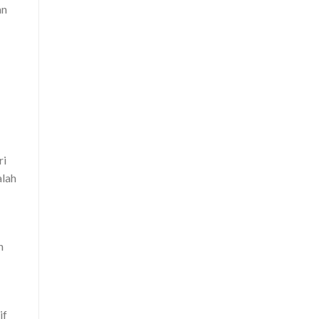
an
ri
alah
n
if