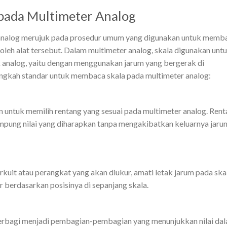
pada Multimeter Analog
 analog merujuk pada prosedur umum yang digunakan untuk memb
 oleh alat tersebut. Dalam multimeter analog, skala digunakan unt
k analog, yaitu dengan menggunakan jarum yang bergerak di
langkah standar untuk membaca skala pada multimeter analog:
 untuk memilih rentang yang sesuai pada multimeter analog. Ren
ampung nilai yang diharapkan tanpa mengakibatkan keluarnya jaru
uit atau perangkat yang akan diukur, amati letak jarum pada skal
 berdasarkan posisinya di sepanjang skala.
terbagi menjadi pembagian-pembagian yang menunjukkan nilai da