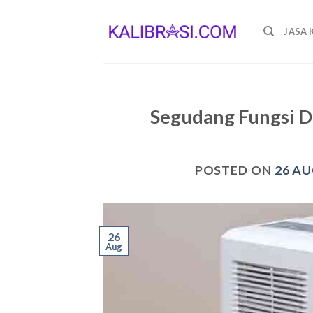
Skip
to
JASA 
content
Segudang Fungsi D
POSTED ON
26 AU
26
Aug