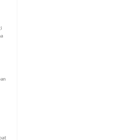
i
na
ban
pat