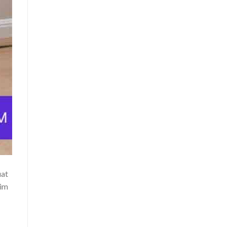
uat
sim