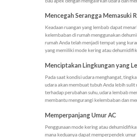
bau apek dengan mengalirkan udara dan men
Mencegah Serangga Memasuki 
Keadaan ruangan yang lembab dapat menari
kelembaban di rumah menggunakan dehumidif
rumah Anda telah menjadi tempat yang kur
yang memiliki mode kering atau dehumidifik
Menciptakan Lingkungan yang L
Pada saat kondisi udara menghangat, ting
udara akan membuat tubuh Anda lebih sulit u
terhadap perubahan suhu, udara lembab me
membantu mengurangi kelembaban dan menc
Memperpanjang Umur AC
Penggunaan mode kering atau dehumidifik
mana keduanya dapat memperpendek umur un