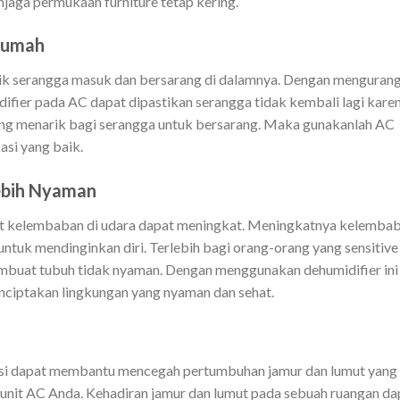
jaga permukaan furniture tetap kering.
Rumah
k serangga masuk dan bersarang di dalamnya. Dengan mengurang
ier pada AC dapat dipastikan serangga tidak kembali lagi kare
ang menarik bagi serangga untuk bersarang. Maka gunakanlah AC
asi yang baik.
ebih Nyaman
kat kelembaban di udara dapat meningkat. Meningkatnya kelemba
ntuk mendinginkan diri. Terlebih bagi orang-orang yang sensitive
mbuat tubuh tidak nyaman. Dengan menggunakan dehumidifier ini
iptakan lingkungan yang nyaman dan sehat.
asi dapat membantu mencegah pertumbuhan jamur dan lumut yang
it AC Anda. Kehadiran jamur dan lumut pada sebuah ruangan da