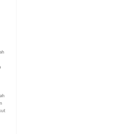
ah
a
lah
n
kut