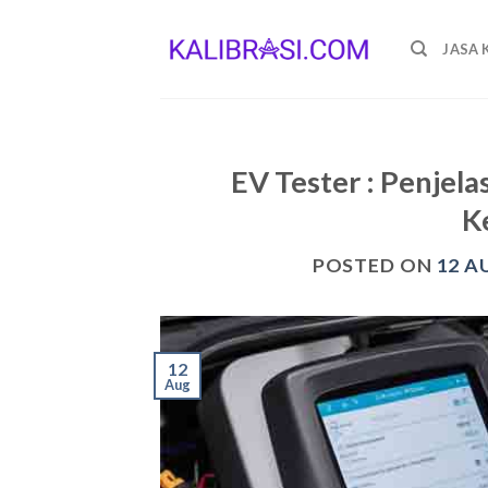
Skip
to
JASA 
content
EV Tester : Penje
K
POSTED ON
12 A
12
Aug