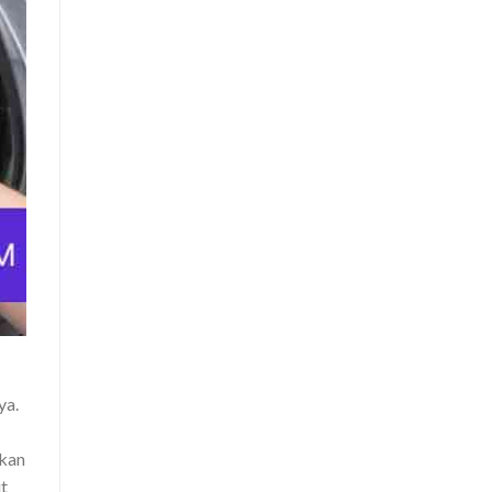
ya.
ukan
ut