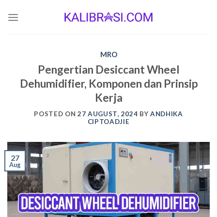
Skip
to
content
MRO
Pengertian Desiccant Wheel
Dehumidifier, Komponen dan Prinsip
Kerja
POSTED ON
27 AUGUST, 2024
BY
ANDHIKA
CIPTOADJIE
27
Aug