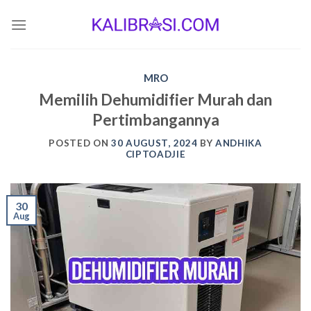
Skip
to
content
MRO
Memilih Dehumidifier Murah dan
Pertimbangannya
POSTED ON
30 AUGUST, 2024
BY
ANDHIKA
CIPTOADJIE
30
Aug