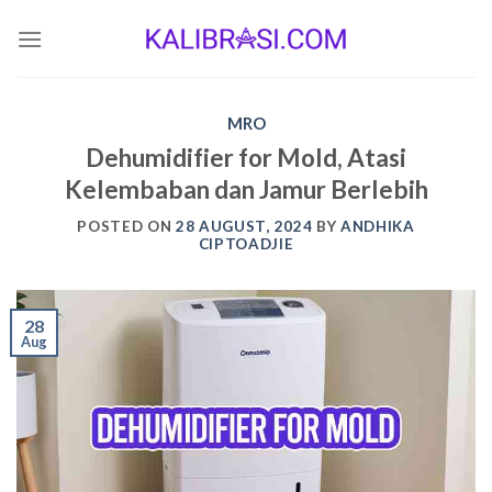
Skip
to
content
MRO
Dehumidifier for Mold, Atasi
Kelembaban dan Jamur Berlebih
POSTED ON
28 AUGUST, 2024
BY
ANDHIKA
CIPTOADJIE
28
Aug