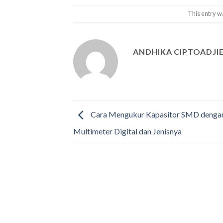
This entry w
ANDHIKA CIPTOADJI
Cara Mengukur Kapasitor SMD denga
Multimeter Digital dan Jenisnya