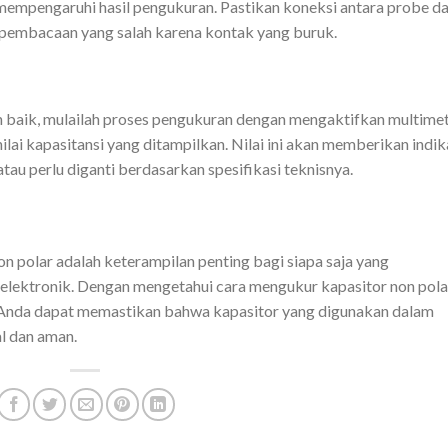
mempengaruhi hasil pengukuran. Pastikan koneksi antara probe d
 pembacaan yang salah karena kontak yang buruk.
baik, mulailah proses pengukuran dengan mengaktifkan multimet
lai kapasitansi yang ditampilkan. Nilai ini akan memberikan indik
tau perlu diganti berdasarkan spesifikasi teknisnya.
n polar adalah keterampilan penting bagi siapa saja yang
elektronik. Dengan mengetahui cara mengukur kapasitor non pola
r, Anda dapat memastikan bahwa kapasitor yang digunakan dalam
l dan aman.