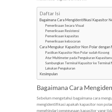
Daftar Isi
Bagaimana Cara Mengidentifikasi Kapasitor N
Pemeriksaan Secara Visual
Pemeriksaan Resistensi
Pemeriksaan kapasitas
Pemeriksaan kebocoran
Cara Mengukur Kapasitor Non Polar dengan M
Pastikan Kapasitor Non Polar sudah Kosong
Atur Multimeter pada Pengukuran Kapasitans
Sambungkan Terminal Kapasitor ke Terminal M
Lakukan Pengukuran
Kesimpulan
Bagaimana Cara Mengident
Sebelum mengetahui bagaimana cara menguku
mengidentifikasi apakah kapasitor non polar
menghindari penggunaan kapasitor yang tida