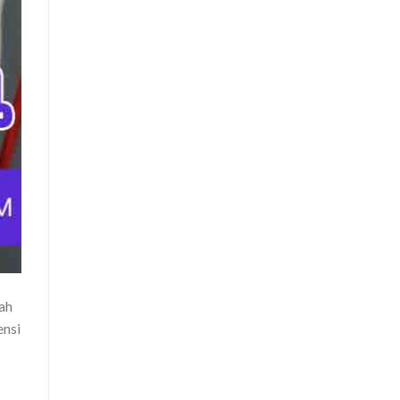
rah
ensi