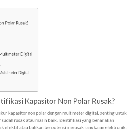
on Polar Rusak?
ultimeter Digital
i
ultimeter Digital
ifikasi Kapasitor Non Polar Rusak?
r kapasitor non polar dengan multimeter digital, penting untuk
 sudah rusak atau masih baik. Identifikasi yang benar akan
k efektif atau bahkan berpotensi merusak rangkaian elektronik.