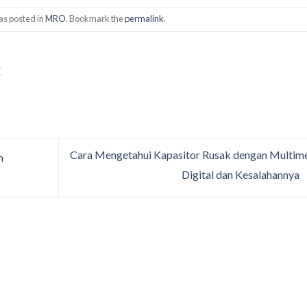
as posted in
MRO
. Bookmark the
permalink
.
E
Cara Mengetahui Kapasitor Rusak dengan Multim
n
Digital dan Kesalahannya