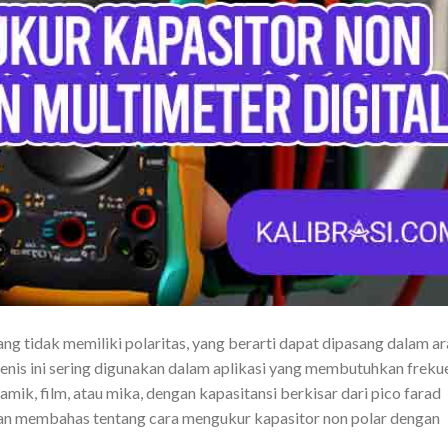
ang tidak memiliki polaritas, yang berarti dapat dipasang dalam a
jenis ini sering digunakan dalam aplikasi yang membutuhkan freku
amik, film, atau mika, dengan kapasitansi berkisar dari pico farad
a akan membahas tentang cara mengukur kapasitor non polar dengan