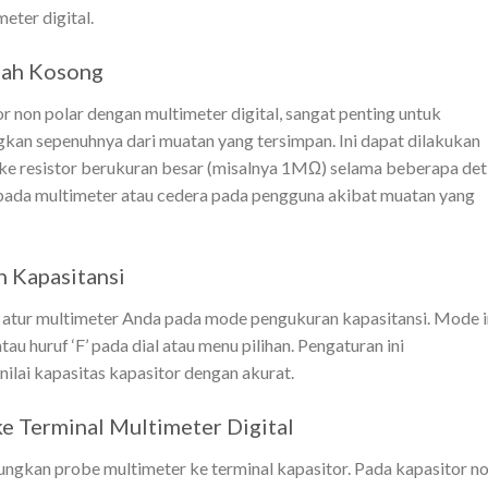
eter digital.
dah Kosong
non polar dengan multimeter digital, sangat penting untuk
kan sepenuhnya dari muatan yang tersimpan. Ini dapat dilakukan
e resistor berukuran besar (misalnya 1MΩ) selama beberapa det
 pada multimeter atau cedera pada pengguna akibat muatan yang
 Kapasitansi
, atur multimeter Anda pada mode pengukuran kapasitansi. Mode i
au huruf ‘F’ pada dial atau menu pilihan. Pengaturan ini
lai kapasitas kapasitor dengan akurat.
e Terminal Multimeter Digital
ngkan probe multimeter ke terminal kapasitor. Pada kapasitor n