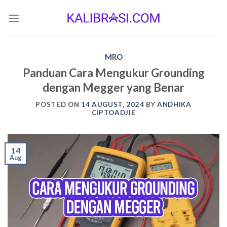
Skip
to
content
MRO
Panduan Cara Mengukur Grounding
dengan Megger yang Benar
POSTED ON
14 AUGUST, 2024
BY
ANDHIKA
CIPTOADJIE
14
Aug