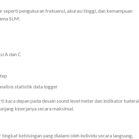
tur seperti pengukuran frekuensi, akurasi tinggi, dan kemampuan
utama SLM:
i A dan C
step
lisis statistik data logger
erti kaca depan pada desain sound level meter dan indikator batera
njang kinerjanya secara maksimal.
ingkat kebisingan yang dialami oleh individu secara langsung,