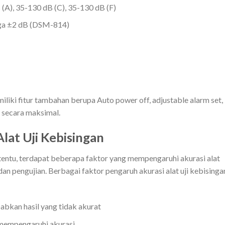
(A), 35-130 dB (C), 35-130 dB (F)
gga ±2 dB (DSM-814)
memiliki fitur tambahan berupa Auto power off, adjustable alarm set,
 secara maksimal.
lat Uji Kebisingan
tentu, terdapat beberapa faktor yang mempengaruhi akurasi alat
an pengujian. Berbagai faktor pengaruh akurasi alat uji kebisinga
abkan hasil yang tidak akurat
 mempengaruhi akurasi.