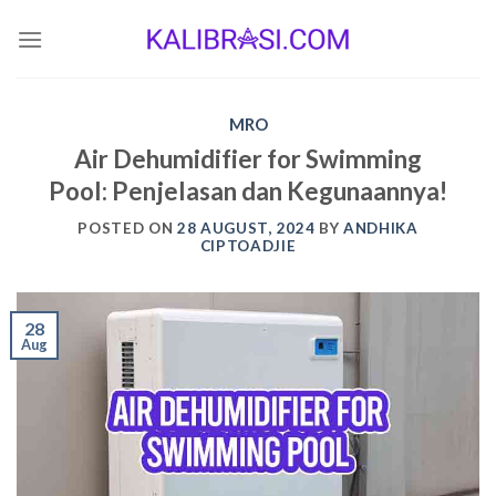
Skip
to
content
MRO
Air Dehumidifier for Swimming
Pool: Penjelasan dan Kegunaannya!
POSTED ON
28 AUGUST, 2024
BY
ANDHIKA
CIPTOADJIE
28
Aug