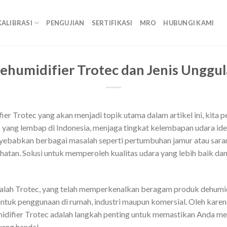
KALIBRASI
PENGUJIAN
SERTIFIKASI
MRO
HUBUNGI KAMI
Dehumidifier Trotec dan Jenis Unggu
r Trotec yang akan menjadi topik utama dalam artikel ini, kita 
is yang lembap di Indonesia, menjaga tingkat kelembapan udara ide
yebabkan berbagai masalah seperti pertumbuhan jamur atau sara
atan. Solusi untuk memperoleh kualitas udara yang lebih baik da
dalah Trotec, yang telah memperkenalkan beragam produk dehumidi
uk penggunaan di rumah, industri maupun komersial. Oleh karena i
umidifier Trotec adalah langkah penting untuk memastikan Anda me
yang handal.