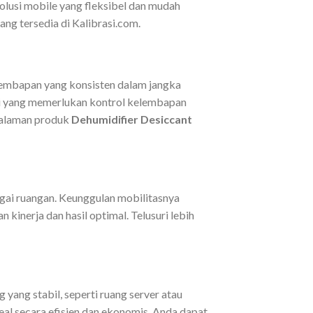
solusi mobile yang fleksibel dan mudah
yang tersedia di Kalibrasi.com.
elembapan yang konsisten dalam jangka
kasi yang memerlukan kontrol kelembapan
 halaman produk
Dehumidifier Desiccant
ai ruangan. Keunggulan mobilitasnya
inerja dan hasil optimal. Telusuri lebih
yang stabil, seperti ruang server atau
eal secara efisien dan ekonomis. Anda dapat