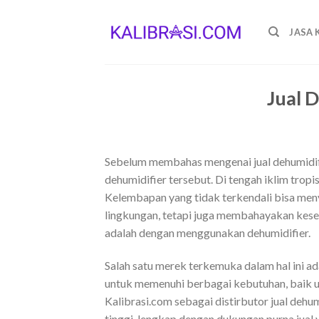
Skip
to
JASA 
content
Jual 
Sebelum membahas mengenai jual dehumidifie
dehumidifier tersebut. Di tengah iklim trop
Kelembapan yang tidak terkendali bisa men
lingkungan, tetapi juga membahayakan keseh
adalah dengan menggunakan dehumidifier.
Salah satu merek terkemuka dalam hal ini a
untuk memenuhi berbagai kebutuhan, baik unt
Kalibrasi.com sebagai distirbutor jual deh
tinggi, lengkap dengan dukungan purna jual 