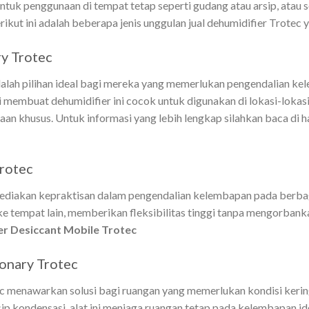
 untuk penggunaan di tempat tetap seperti gudang atau arsip, atau 
erikut ini adalah beberapa jenis unggulan jual dehumidifier Trotec 
ry Trotec
dalah pilihan ideal bagi mereka yang memerlukan pengendalian k
nggi membuat dehumidifier ini cocok untuk digunakan di lokasi-lo
aan khusus. Untuk informasi yang lebih lengkap silahkan baca di
rotec
yediakan kepraktisan dalam pengendalian kelembapan pada berbag
empat lain, memberikan fleksibilitas tinggi tanpa mengorbankan k
er Desiccant Mobile Trotec
onary Trotec
c menawarkan solusi bagi ruangan yang memerlukan kondisi kering 
ip kondensasi, alat ini menjaga ruangan tetap pada kelembapan id