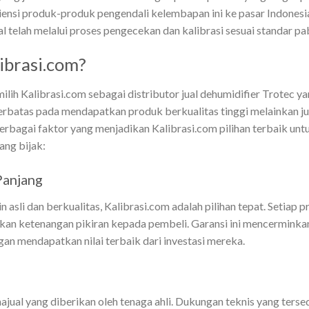
nsi produk-produk pengendali kelembapan ini ke pasar Indonesia.
l telah melalui proses pengecekan dan kalibrasi sesuai standar p
ibrasi.com?
h Kalibrasi.com sebagai distributor jual dehumidifier Trotec yan
rbatas pada mendapatkan produk berkualitas tinggi melainkan j
rbagai faktor yang menjadikan Kalibrasi.com pilihan terbaik un
ang bijak:
Panjang
asli dan berkualitas, Kalibrasi.com adalah pilihan tepat. Setiap pr
ikan ketenangan pikiran kepada pembeli. Garansi ini mencerminka
n mendapatkan nilai terbaik dari investasi mereka.
najual yang diberikan oleh tenaga ahli. Dukungan teknis yang te