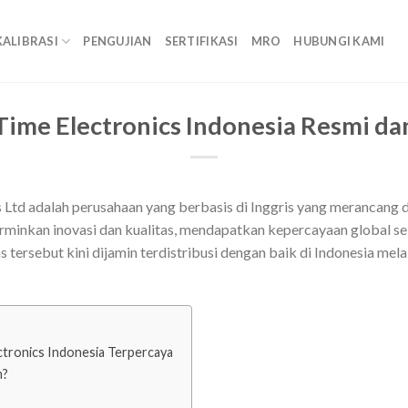
KALIBRASI
PENGUJIAN
SERTIFIKASI
MRO
HUBUNGI KAMI
 Time Electronics Indonesia Resmi da
s Ltd adalah perusahaan yang berbasis di Inggris yang merancang
rminkan inovasi dan kualitas, mendapatkan kepercayaan global seb
 tersebut kini dijamin terdistribusi dengan baik di Indonesia mel
ctronics Indonesia Terpercaya
m?