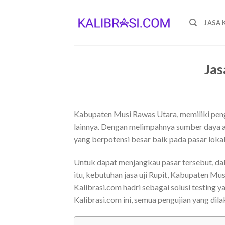
Skip
to
JASA 
content
Jas
Kabupaten Musi Rawas Utara, memiliki peng
lainnya. Dengan melimpahnya sumber daya 
yang berpotensi besar baik pada pasar loka
Untuk dapat menjangkau pasar tersebut, da
itu, kebutuhan jasa uji Rupit, Kabupaten M
Kalibrasi.com hadri sebagai solusi testing y
Kalibrasi.com ini, semua pengujian yang dil