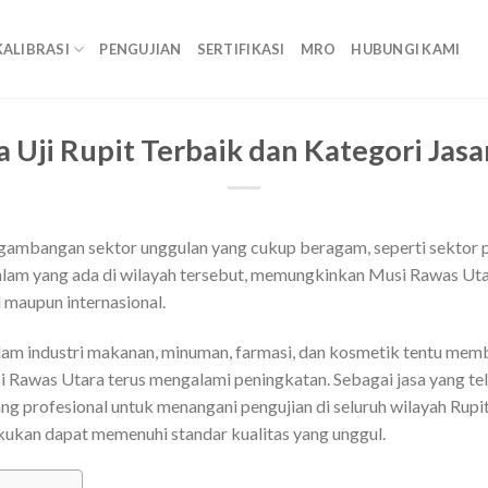
KALIBRASI
PENGUJIAN
SERTIFIKASI
MRO
HUBUNGI KAMI
a Uji Rupit Terbaik dan Kategori Jas
ambangan sektor unggulan yang cukup beragam, seperti sektor pe
alam yang ada di wilayah tersebut, memungkinkan Musi Rawas U
l maupun internasional.
lam industri makanan, minuman, farmasi, dan kosmetik tentu mem
usi Rawas Utara terus mengalami peningkatan. Sebagai jasa yang t
ang profesional untuk menangani pengujian di seluruh wilayah Rupit
akukan dapat memenuhi standar kualitas yang unggul.