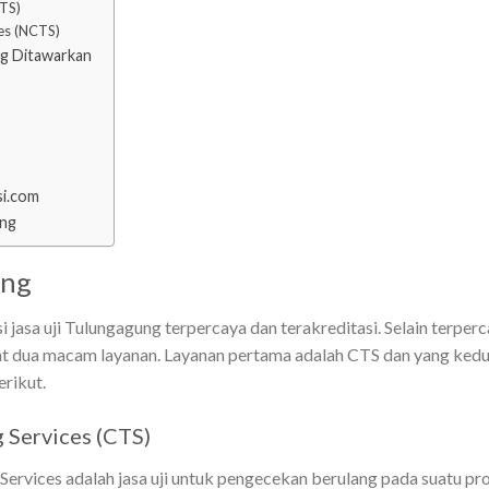
TS)
es (NCTS)
ng Ditawarkan
si.com
ung
ung
 jasa uji Tulungagung terpercaya dan terakreditasi. Selain terper
at dua macam layanan. Layanan pertama adalah CTS dan yang ked
rikut.
 Services (CTS)
ervices adalah jasa uji untuk pengecekan berulang pada suatu p