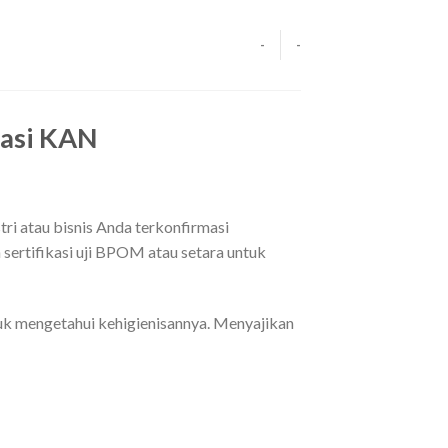
-
-
tasi KAN
ri atau bisnis Anda terkonfirmasi
 sertifikasi uji BPOM atau setara untuk
tuk mengetahui kehigienisannya. Menyajikan