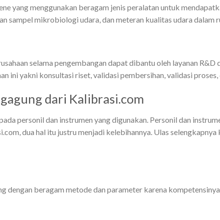
ygiene yang menggunakan beragam jenis peralatan untuk mendapat
an sampel mikrobiologi udara, dan meteran kualitas udara dalam 
usahaan selama pengembangan dapat dibantu oleh layanan R&D da
nan ini yakni konsultasi riset, validasi pembersihan, validasi prose
ngagung dari Kalibrasi.com
pada personil dan instrumen yang digunakan. Personil dan instrum
com, dua hal itu justru menjadi kelebihannya. Ulas selengkapnya k
ting dengan beragam metode dan parameter karena kompetensinya 