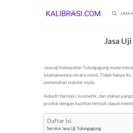
Skip
to
JASA 
content
Jasa Uj
Jasa uji Kabupaten Tulungagung mulai menda
keamanannya secara resmi. Tidak hanya itu, 
pemenuhan standar mutu.
Industri farmasi, kosmetik, dan olahan pan
produk dengan kualitas terbaik dapat memb
Daftar Isi
Service Jasa Uji Tulungagung