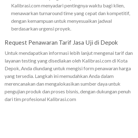
Kalibrasi.com menyadari pentingnya waktu bagi klien,
menawarkan turnaround time yang cepat dan kompetitif,
dengan kemampuan untuk menyesuaikan jadwal
berdasarkan urgensi proyek.
Request Penawaran Tarif Jasa Uji di Depok
Untuk mendapatkan informasi lebih lanjut mengenai tarif dan
layanan testing yang disediakan oleh Kalibrasi.com di Kota
Depok, Anda diundang untuk mengisi form penawaran harga
yang tersedia. Langkah ini memudahkan Anda dalam
merencanakan dan mengalokasikan sumber daya untuk
pengujian produk dan proses bisnis, dengan dukungan penuh
dari tim profesional Kalibrasi.com