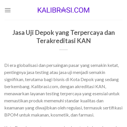
Skip
to
content
Jasa Uji Depok yang Terpercaya dan
Terakreditasi KAN
Di era globalisasi dan persaingan pasar yang semakin ketat,
pentingnya jasa testing atau jasa uji menjadi semakin
signifikan, terutama bagi bisnis di Kota Depok yang sedang
berkembang. Kalibrasi.com, dengan akreditasi KAN,
menawarkan layanan testing terpercaya yang esensial untuk
memastikan produk memenuhi standar kualitas dan
keamanan yang diwajibkan oleh regulasi, termasuk sertifikasi
BPOM untuk makanan, kosmetik, dan farmasi.