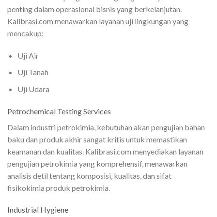
penting dalam operasional bisnis yang berkelanjutan.
Kalibrasi.com menawarkan layanan uji lingkungan yang
mencakup:
Uji Air
Uji Tanah
Uji Udara
Petrochemical Testing Services
Dalam industri petrokimia, kebutuhan akan pengujian bahan
baku dan produk akhir sangat kritis untuk memastikan
keamanan dan kualitas. Kalibrasi.com menyediakan layanan
pengujian petrokimia yang komprehensif, menawarkan
analisis detil tentang komposisi, kualitas, dan sifat
fisikokimia produk petrokimia.
Industrial Hygiene