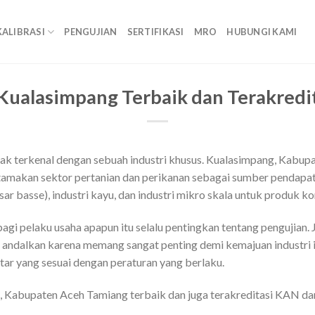
KALIBRASI
PENGUJIAN
SERTIFIKASI
MRO
HUBUNGI KAMI
 Kualasimpang Terbaik dan Terakred
k terkenal dengan sebuah industri khusus. Kualasimpang, Kabup
tamakan sektor pertanian dan perikanan sebagai sumber pendapat
sar basse), industri kayu, dan industri mikro skala untuk produk 
agi pelaku usaha apapun itu selalu pentingkan tentang pengujian.
 andalkan karena memang sangat penting demi kemajuan industri i
tar yang sesuai dengan peraturan yang berlaku.
g, Kabupaten Aceh Tamiang terbaik dan juga terakreditasi KAN dar